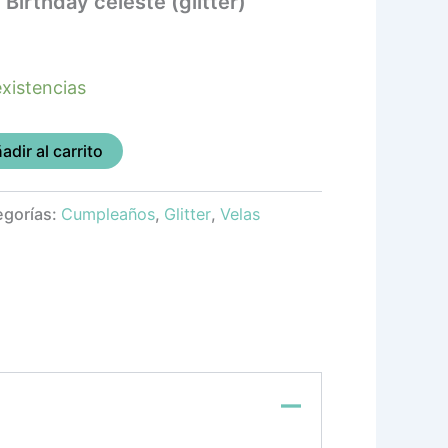
Birthday celeste (glitter)
xistencias
adir al carrito
egorías:
Cumpleaños
,
Glitter
,
Velas