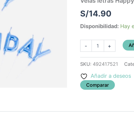
Velas letras Happy 
cantidad
S/
14.90
Disponibilidad:
Hay e
Añ
-
+
SKU:
492417521
Cat
Añadir a deseos
Comparar