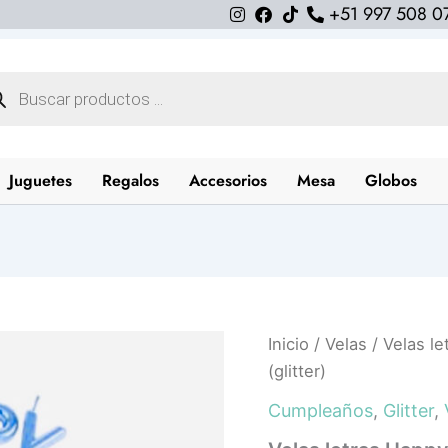
+51 997 508 0
queda
uctos
Juguetes
Regalos
Accesorios
Mesa
Globos
Velas
Inicio
/
Velas
/ Velas le
letras
(glitter)
Happy
Birthday
Cumpleaños
,
Glitter
,
celeste
(glitter)