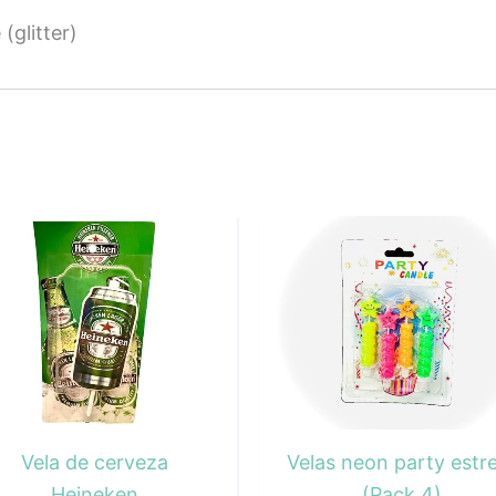
(glitter)
Vela de cerveza
Velas neon party estre
Heineken
(Pack 4)