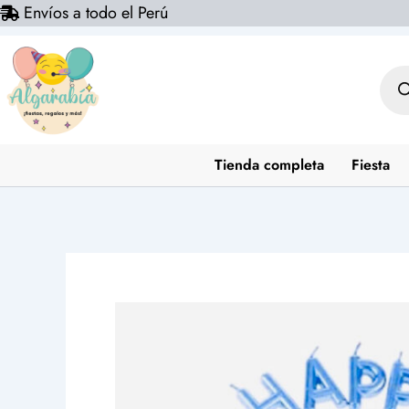
Envíos a todo el Perú
Ir
al
contenido
Bús
de
prod
Tienda completa
Fiesta