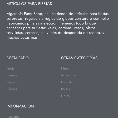
ARTÍCULOS PARA FIESTAS
Algarabía Party Shop, es una tienda de artículos para fiestas,
sorpresas, regalos y arreglos de globos con aire o con helio.
Fabricamos piñatas a elección. Tenemos todo lo que
necesitas para tu fiesta: velas, cortinas, vasos, platos,
servilletas, coronas, souvenirs de despedida de soltera, y
muchas cosas más.
DESTACADO
OTRAS CATEGORÍAS
Fiesta
Mesa
Juguetes
Accesorios
Regalos
Deporte
Globos
Bolsas
Libros
INFORMACIÓN
Nosotros