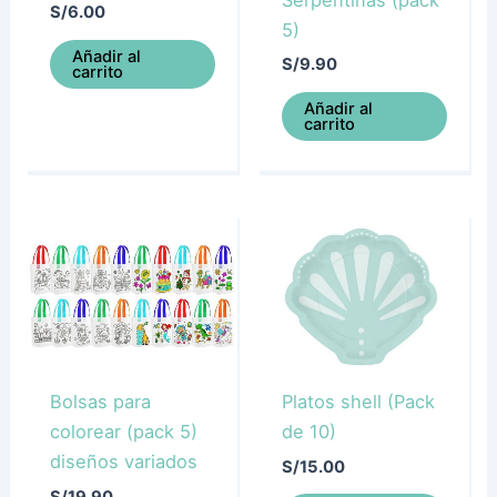
S/
6.00
5)
Añadir al
S/
9.90
carrito
Añadir al
carrito
Bolsas para
Platos shell (Pack
colorear (pack 5)
de 10)
diseños variados
S/
15.00
S/
19.90