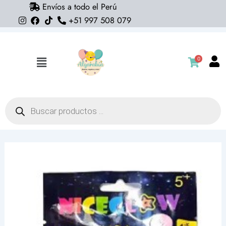
Envíos a todo el Perú
Ir
+51 997 508 079
al
contenido
0
Flyout
Menu
Búsqueda
de
productos
Varita
glow
corona
fucsia
cantidad