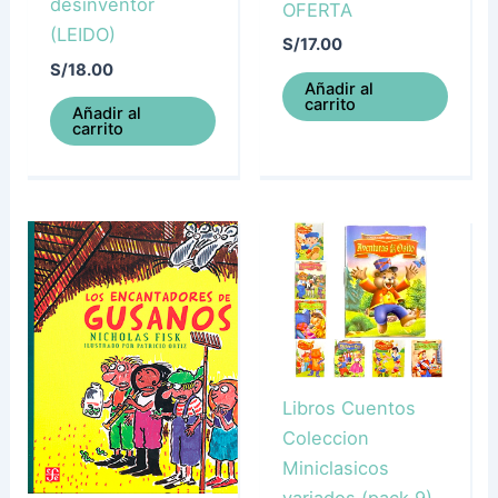
desinventor
OFERTA
(LEIDO)
S/
17.00
S/
18.00
Añadir al
carrito
Añadir al
carrito
Libros Cuentos
Coleccion
Miniclasicos
variados (pack 9)