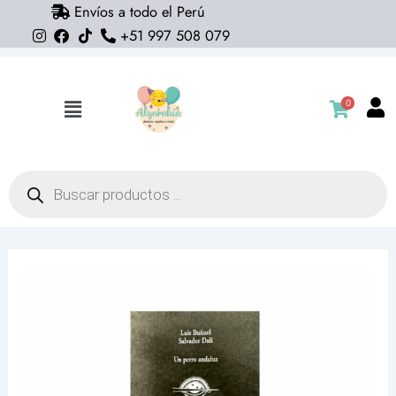
Envíos a todo el Perú
Ir
+51 997 508 079
al
contenido
0
Flyout
Menu
Búsqueda
de
productos
Libro
Un
perro
andaluz
-
Luis
Buñuel