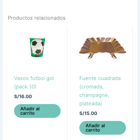
Productos relacionados
Vasos futbol gol
Fuente cuadrada
(pack 10)
(cromada,
champagne,
S/
16.00
plateada)
Añadir al
carrito
S/
15.00
Añadir al
carrito