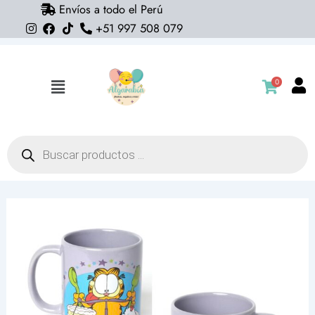
Envíos a todo el Perú
Ir
+51 997 508 079
al
contenido
0
Flyout
Menu
Búsqueda
de
productos
Taza
Mug
Garfield
Libra
cantidad