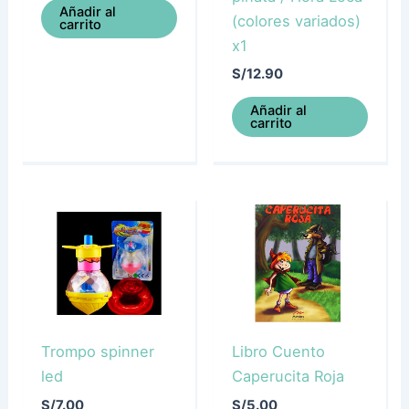
Añadir al
(colores variados)
carrito
x1
S/
12.90
Añadir al
carrito
Trompo spinner
Libro Cuento
led
Caperucita Roja
S/
7.00
S/
5.00