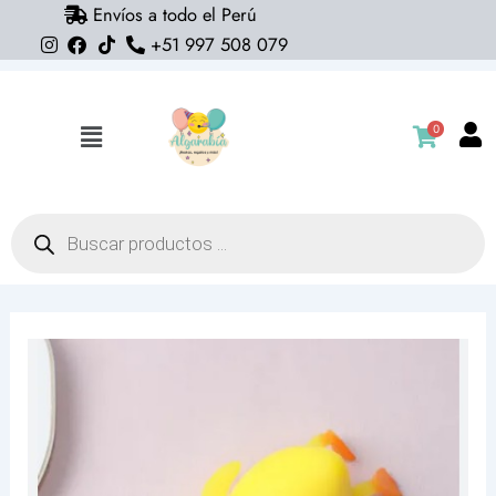
Envíos a todo el Perú
Ir
+51 997 508 079
al
contenido
0
Flyout
Menu
Búsqueda
de
productos
Squishy
extra
suave
pato
cantidad