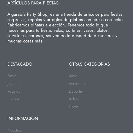
ARTÍCULOS PARA FIESTAS
Algarabía Party Shop, es una tienda de artículos para fiestas,
sorpresas, regalos y arreglos de globos con aire o con helio.
Fabricamos piñatas a elección. Tenemos todo lo que
necesitas para tu fiesta: velas, cortinas, vasos, platos,
servilletas, coronas, souvenirs de despedida de soltera, y
muchas cosas más.
DESTACADO
OTRAS CATEGORÍAS
Fiesta
Mesa
Juguetes
Accesorios
Regalos
Deporte
Globos
Bolsas
Libros
INFORMACIÓN
Nosotros