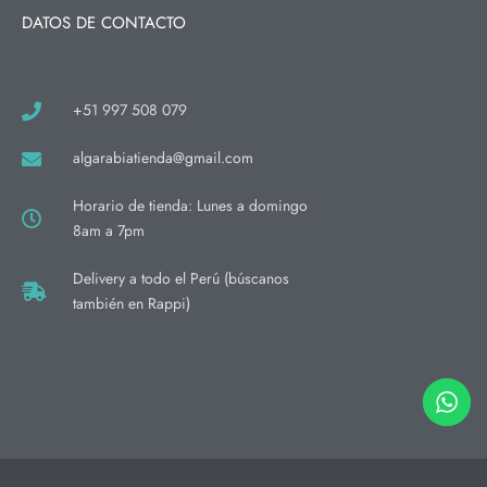
DATOS DE CONTACTO
+51 997 508 079
algarabiatienda@gmail.com
Horario de tienda: Lunes a domingo
8am a 7pm
Delivery a todo el Perú (búscanos
también en Rappi)