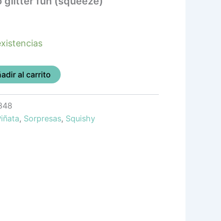
 glitter fun (squeeze)
xistencias
adir al carrito
848
iñata
,
Sorpresas
,
Squishy