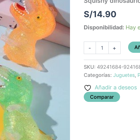
Squishy dinosaurio
S/
14.90
Disponibilidad:
Hay e
Añ
-
+
SKU:
49241684-92416
Categorías:
Juguetes
,
P
Añadir a deseos
Comparar