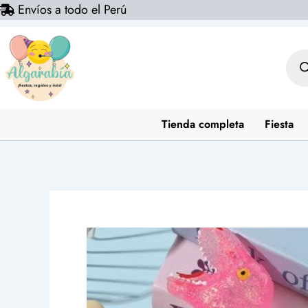
Envíos a todo el Perú
Ir
al
contenido
Bús
de
prod
Tienda completa
Fiesta