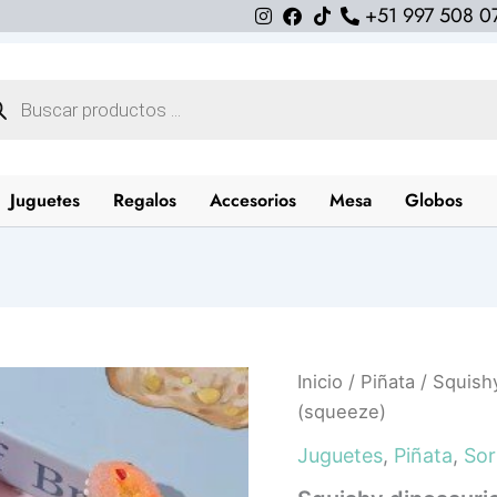
+51 997 508 0
queda
uctos
Juguetes
Regalos
Accesorios
Mesa
Globos
Squishy
Inicio
/
Piñata
/ Squishy
dinosaurio
(squeeze)
glitter
fun
Juguetes
,
Piñata
,
Sor
(squeeze)
cantidad