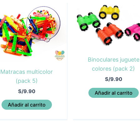
Binoculares juguete
colores (pack 2)
Matracas multicolor
S/
9.90
(pack 5)
S/
9.90
Añadir al carrito
Añadir al carrito