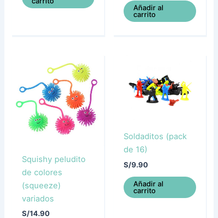
carrito
Añadir al
carrito
Soldaditos (pack
de 16)
Squishy peludito
S/
9.90
de colores
Añadir al
(squeeze)
carrito
variados
S/
14.90