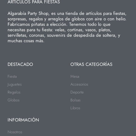
ARTÍCULOS PARA FIESTAS
Algarabía Party Shop, es una tienda de artículos para fiestas,
sorpresas, regalos y arreglos de globos con aire o con helio.
Fabricamos piñatas a elección. Tenemos todo lo que
necesitas para tu fiesta: velas, cortinas, vasos, platos,
servilletas, coronas, souvenirs de despedida de soltera, y
muchas cosas más.
DESTACADO
OTRAS CATEGORÍAS
Fiesta
Mesa
Juguetes
Accesorios
Regalos
Deporte
Globos
Bolsas
Libros
INFORMACIÓN
Nosotros