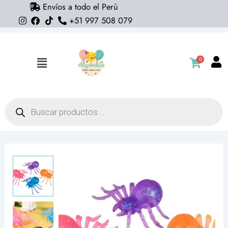
Envíos a todo el Perú
Ir
+51 997 508 079
al
contenido
0
Flyout
Menu
Búsqueda
de
productos
Squishy
araña
glitter
fun
(squeeze)
cantidad