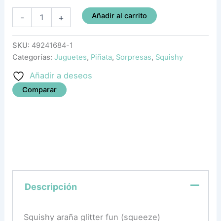
Añadir al carrito
-
+
SKU:
49241684-1
Categorías:
Juguetes
,
Piñata
,
Sorpresas
,
Squishy
Añadir a deseos
Comparar
Descripción
Squishy araña glitter fun (squeeze)