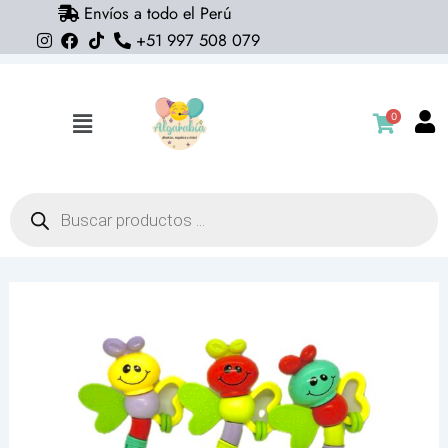
Envíos a todo el Perú
Ir
+51 997 508 079
al
contenido
0
Flyout
Menu
Búsqueda
de
productos
Sonaja
Smile
cantidad