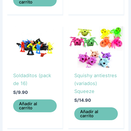
carrito
Soldaditos (pack
Squishy antiestres
de 16)
(variados)
Squeeze
S/
9.90
S/
14.90
Añadir al
carrito
Añadir al
carrito