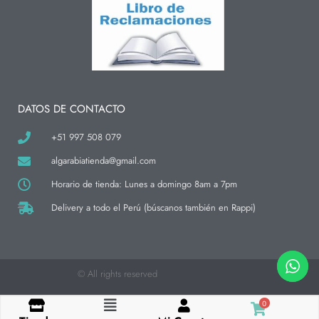
t
e
t
a
b
o
g
o
k
r
o
a
k
m
-
f
DATOS DE CONTACTO
+51 997 508 079
algarabiatienda@gmail.com
Horario de tienda: Lunes a domingo 8am a 7pm
Delivery a todo el Perú (búscanos también en Rappi)
© All rights reserved
0
Flyout