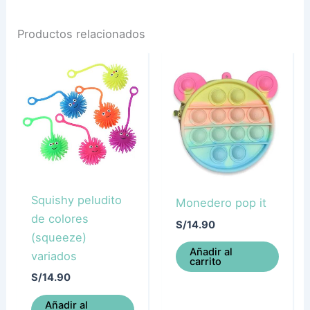
Productos relacionados
Squishy peludito
Monedero pop it
de colores
S/
14.90
(squeeze)
Añadir al
variados
carrito
S/
14.90
Añadir al