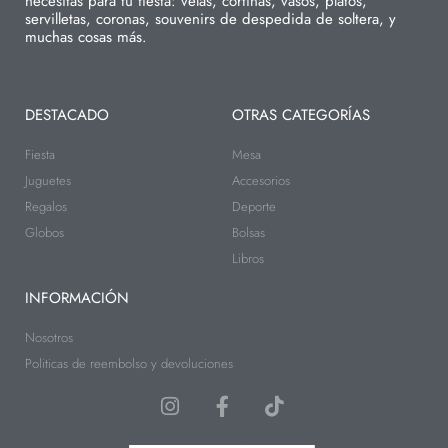
necesitas para tu fiesta: velas, cortinas, vasos, platos,
servilletas, coronas, souvenirs de despedida de soltera, y
muchas cosas más.
DESTACADO
OTRAS CATEGORÍAS
Fiesta
Mesa
Juguetes
Accesorios
Regalos
Deporte
Globos
Bolsas
Libros
INFORMACIÓN
Nosotros
Politicas de reembolso y devoluciones
I
F
T
n
a
i
s
c
k