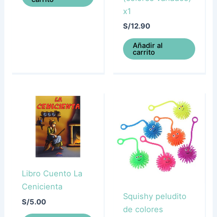
x1
S/
12.90
Añadir al
carrito
Libro Cuento La
Cenicienta
Squishy peludito
S/
5.00
de colores