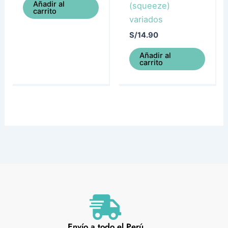
Añadir al
(squeeze)
carrito
variados
S/
14.90
Añadir al
carrito
Envío a todo el Perú