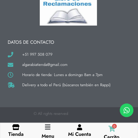
t
e
t
a
b
o
g
o
k
r
o
a
k
m
-
f
DATOS DE CONTACTO
+51 997 508 079
algarabiatienda@gmail.com
Horario de tienda: Lunes a domingo 8am a 7pm
Delivery a todo el Perú (búscanos también en Rappi)
© All rights reserved
0
Flyout
Tienda
Mi Cuenta
Menu
Carrito