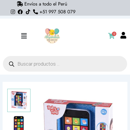
Envíos a todo el Perú
Ir
+51 997 508 079
al
contenido
0
Flyout
Menu
Búsqueda
de
productos