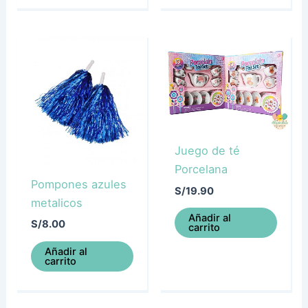
Juego de té
Porcelana
Pompones azules
S/
19.90
metalicos
Añadir al
S/
8.00
carrito
Añadir al
carrito