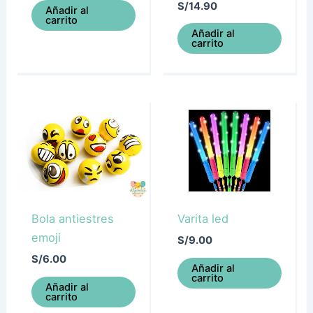
S/
14.90
Añadir al
carrito
Añadir al
carrito
Bola antiestres
Varita led
emoji
S/
9.00
S/
6.00
Añadir al
carrito
Añadir al
carrito