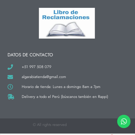
n
a
i
s
c
k
t
e
t
a
b
o
g
o
k
r
o
a
k
m
-
f
DATOS DE CONTACTO
+51 997 508 079
algarabiatienda@gmail.com
Horario de tienda: Lunes a domingo 8am a 7pm
Delivery a todo el Perú (búscanos también en Rappi)
© All rights reserved