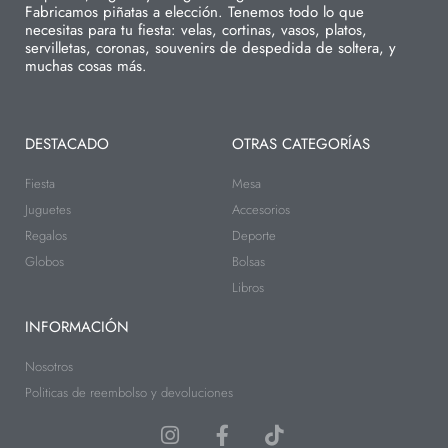
Fabricamos piñatas a elección. Tenemos todo lo que
necesitas para tu fiesta: velas, cortinas, vasos, platos,
servilletas, coronas, souvenirs de despedida de soltera, y
muchas cosas más.
DESTACADO
OTRAS CATEGORÍAS
Fiesta
Mesa
Juguetes
Accesorios
Regalos
Deporte
Globos
Bolsas
Libros
INFORMACIÓN
Nosotros
Politicas de reembolso y devoluciones
I
F
T