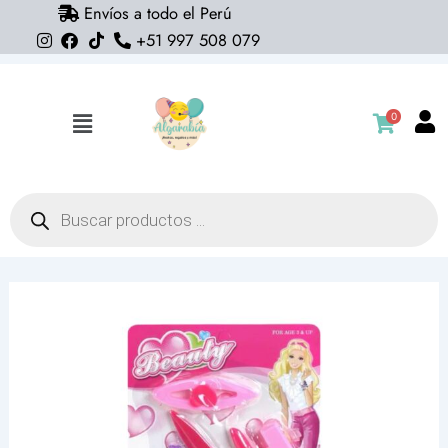
Envíos a todo el Perú
Ir
+51 997 508 079
al
contenido
0
Flyout
Menu
Búsqueda
de
productos
Set
Belleza
Beauty
Pink
Sorpresa
(variados)
cantidad