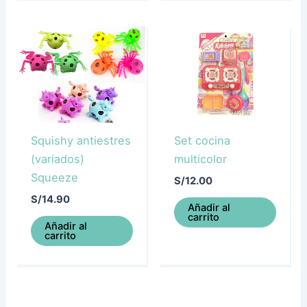
Squishy antiestres
Set cocina
(variados)
multicolor
Squeeze
S/
12.00
S/
14.90
Añadir al
carrito
Añadir al
carrito