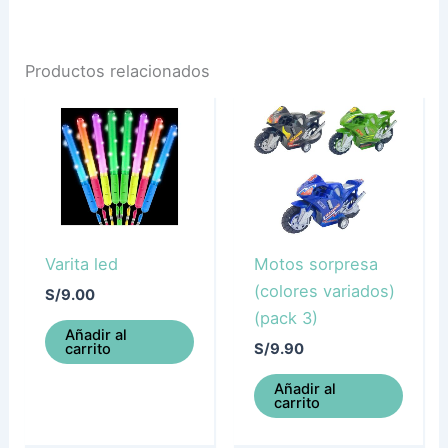
Productos relacionados
Varita led
Motos sorpresa
(colores variados)
S/
9.00
(pack 3)
Añadir al
carrito
S/
9.90
Añadir al
carrito