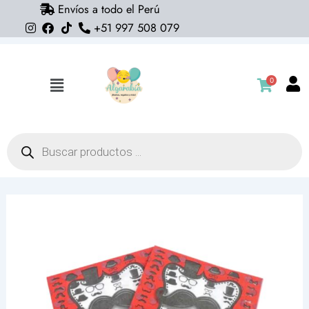
Envíos a todo el Perú
Ir
+51 997 508 079
al
contenido
0
Flyout
Menu
Búsqueda
de
productos
Servilletas
party
mostacho
(pack
20)
cantidad