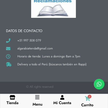
a
b
o
g
o
k
r
o
a
k
m
-
f
DATOS DE CONTACTO
+51 997 508 079
algarabiatienda@gmail.com
Horario de tienda: Lunes a domingo 8am a 7pm
Delivery a todo el Perú (búscanos también en Rappi)
© All rights reserved
0
Flyout
Tienda
Mi Cuenta
Menu
Carrito
Menu