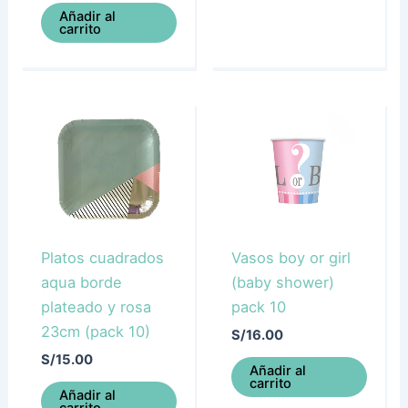
Añadir al
carrito
Platos cuadrados
Vasos boy or girl
aqua borde
(baby shower)
plateado y rosa
pack 10
23cm (pack 10)
S/
16.00
S/
15.00
Añadir al
carrito
Añadir al