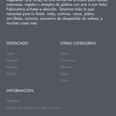
sorpresas, regalos y arreglos de globos con aire o con helio.
Fabricamos piñatas a elección. Tenemos todo lo que
necesitas para tu fiesta: velas, cortinas, vasos, platos,
servilletas, coronas, souvenirs de despedida de soltera, y
muchas cosas más.
DESTACADO
OTRAS CATEGORÍAS
Fiesta
Mesa
Juguetes
Accesorios
Regalos
Deporte
Globos
Bolsas
Libros
INFORMACIÓN
Nosotros
Politicas de reembolso y devoluciones