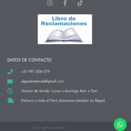
I
F
T
n
a
i
s
c
k
t
e
t
a
b
o
g
o
k
r
o
a
k
m
-
f
DATOS DE CONTACTO
+51 997 508 079
algarabiatienda@gmail.com
Horario de tienda: Lunes a domingo 8am a 7pm
Delivery a todo el Perú (búscanos también en Rappi)
© All rights reserved