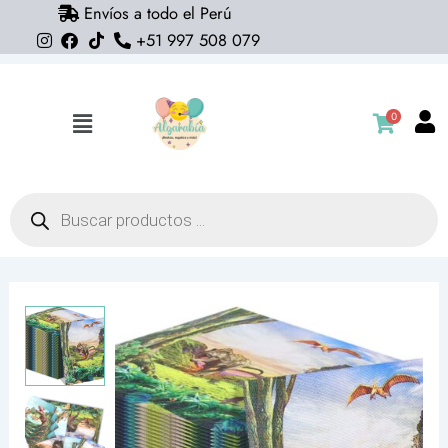
Envíos a todo el Perú
Ir
+51 997 508 079
al
contenido
0
Flyout
Menu
Búsqueda
de
productos
Servilletas
dinosaurio
park
(pack
10)
cantidad