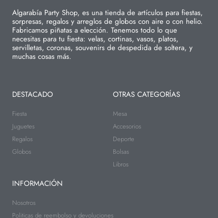
Algarabía Party Shop, es una tienda de artículos para fiestas,
sorpresas, regalos y arreglos de globos con aire o con helio.
Fabricamos piñatas a elección. Tenemos todo lo que
necesitas para tu fiesta: velas, cortinas, vasos, platos,
servilletas, coronas, souvenirs de despedida de soltera, y
muchas cosas más.
DESTACADO
OTRAS CATEGORÍAS
Fiesta
Mesa
Juguetes
Accesorios
Regalos
Deporte
Globos
Bolsas
Libros
INFORMACIÓN
Nosotros
Politicas de reembolso y devoluciones