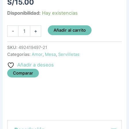
S/
15.00
Disponibilidad:
Hay existencias
Añadir al carrito
-
+
SKU:
492419497-21
Categorías:
Amor
,
Mesa
,
Servilletas
Añadir a deseos
Comparar