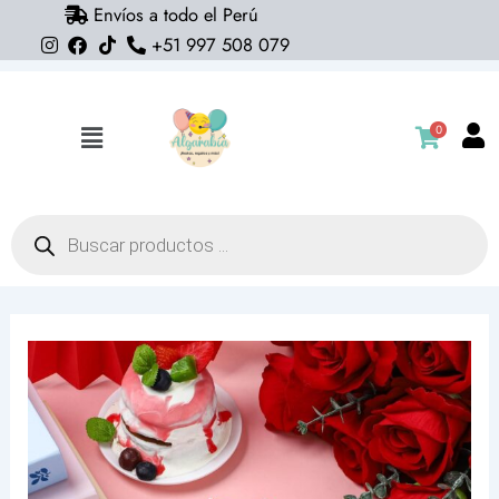
Envíos a todo el Perú
Ir
+51 997 508 079
al
contenido
0
Flyout
Menu
Búsqueda
de
productos
Servilletas
corazones
rojos
dibujados
(pack
10)
cantidad