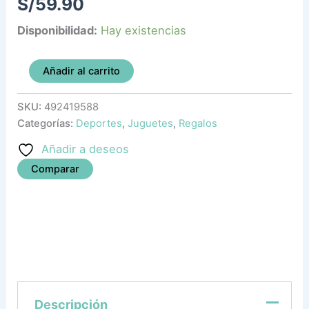
S/
59.90
Disponibilidad:
Hay existencias
Añadir al carrito
SKU:
492419588
Categorías:
Deportes
,
Juguetes
,
Regalos
Añadir a deseos
Comparar
Descripción