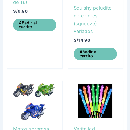
de 16)
Squishy peludito
S/
9.90
de colores
Añadir al
(squeeze)
carrito
variados
S/
14.90
Añadir al
carrito
Motos sorpresa
Varita led