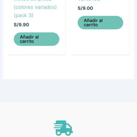
(colores variados)
S/
9.00
(pack 3)
Añadir al
carrito
S/
9.90
Añadir al
carrito