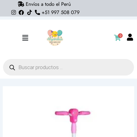
Envíos a todo el Perú
Ir
+51 997 508 079
al
contenido
0
Flyout
Menu
Búsqueda
de
productos
Scooter
Yx-
Cz01
STREET
RUNNER
rosa
(oferta)