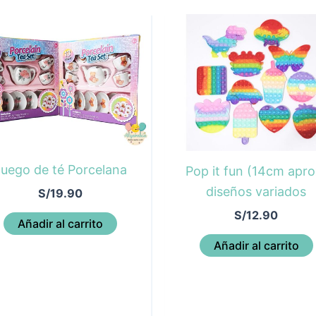
uego de té Porcelana
Pop it fun (14cm apro
diseños variados
S/
19.90
S/
12.90
Añadir al carrito
Añadir al carrito