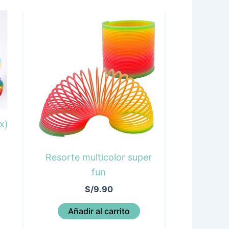
x)
Resorte multicolor super
fun
S/
9.90
Añadir al carrito