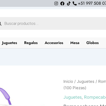
+51 997 508 0
queda
uctos
Juguetes
Regalos
Accesorios
Mesa
Globos
Rompecabezas
Inicio
/
Juguetes
/ Rom
Maleta
(100 Piezas)
Little
Pony
Juguetes
,
Rompecab
(100
Piezas)