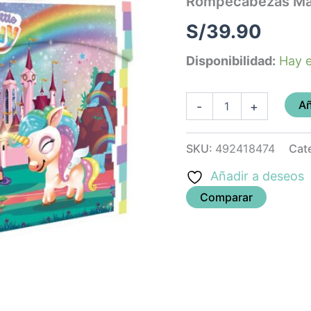
Rompecabezas Male
cantidad
S/
39.90
Disponibilidad:
Hay e
Añ
-
+
SKU:
492418474
Cat
Añadir a deseos
Comparar