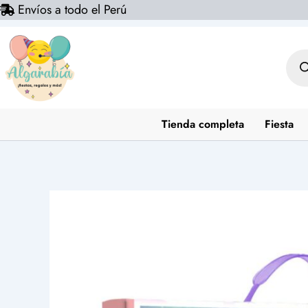
Envíos a todo el Perú
Ir
al
contenido
Bús
de
prod
Tienda completa
Fiesta