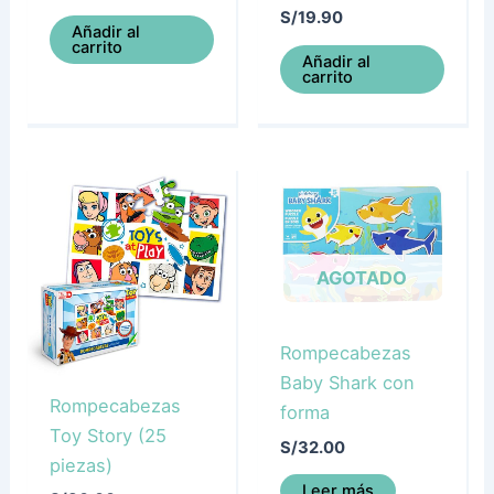
S/
19.90
Añadir al
carrito
Añadir al
carrito
AGOTADO
Rompecabezas
Baby Shark con
Rompecabezas
forma
Toy Story (25
S/
32.00
piezas)
Leer más