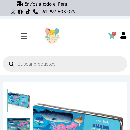
Envíos a todo el Perú
Ir
+51 997 508 079
al
contenido
0
Flyout
Menu
Búsqueda
de
productos
Rompecabezas
Crocodile
Creek
Arrecife
Tiburones
50
Piezas