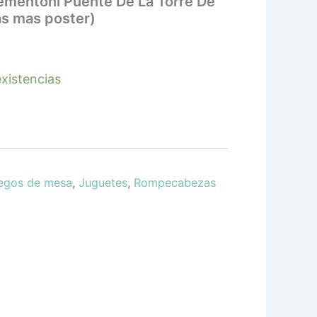
mentoni Puente De La Torre De
s mas poster)
xistencias
egos de mesa
,
Juguetes
,
Rompecabezas