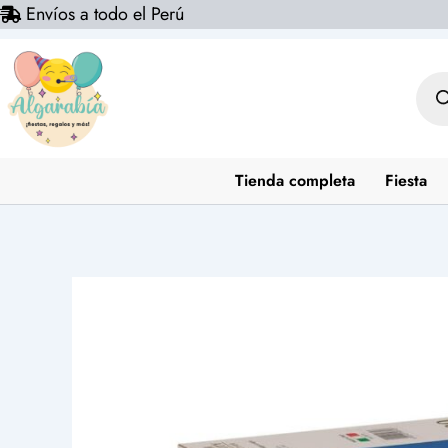
Envíos a todo el Perú
Ir
al
contenido
Bús
de
prod
Tienda completa
Fiesta