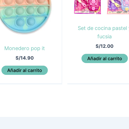
Set de cocina pastel 
fucsia
S/
12.00
Monedero pop it
S/
14.90
Añadir al carrito
Añadir al carrito