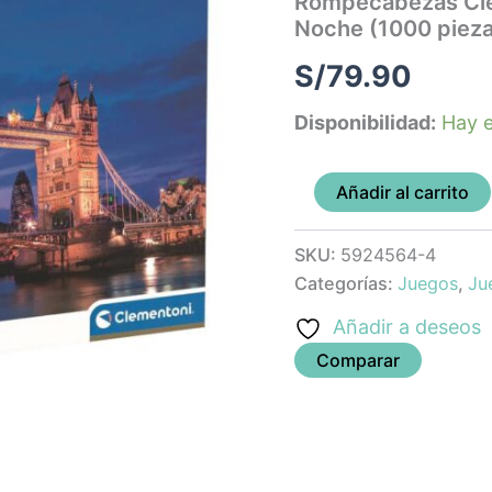
Rompecabezas Cle
De
Noche (1000 pieza
Noche
(1000
S/
79.90
piezas
mas
Disponibilidad:
Hay e
poster)
cantidad
Añadir al carrito
SKU:
5924564-4
Categorías:
Juegos
,
Ju
Añadir a deseos
Comparar