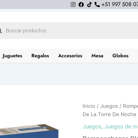
+51 997 508 0
queda
uctos
Juguetes
Regalos
Accesorios
Mesa
Globos
Rompecabezas
Inicio
/
Juegos
/ Rompe
Clementoni
De La Torre De Noche 
Puente
De
Juegos
,
Juegos de m
La
Torre