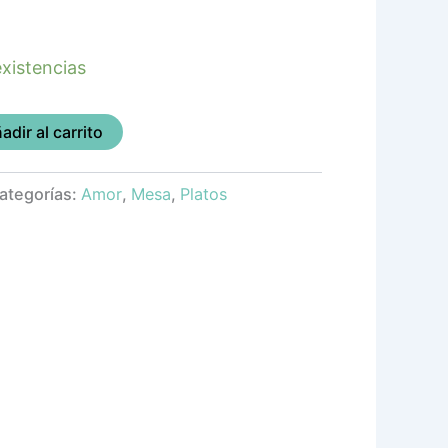
xistencias
adir al carrito
ategorías:
Amor
,
Mesa
,
Platos