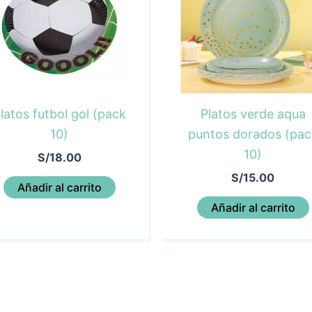
latos futbol gol (pack
Platos verde aqua
10)
puntos dorados (pac
10)
S/
18.00
S/
15.00
Añadir al carrito
Añadir al carrito