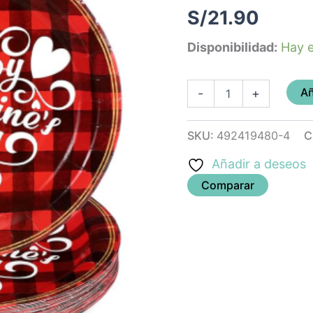
cantidad
S/
21.90
Disponibilidad:
Hay e
Añ
-
+
SKU:
492419480-4
C
Añadir a deseos
Comparar