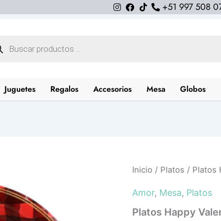
+51 997 508 0
queda
uctos
Juguetes
Regalos
Accesorios
Mesa
Globos
Platos
Inicio
/
Platos
/ Platos 
Happy
Valentine
Amor
,
Mesa
,
Platos
Day
(pack
Platos Happy Vale
5)