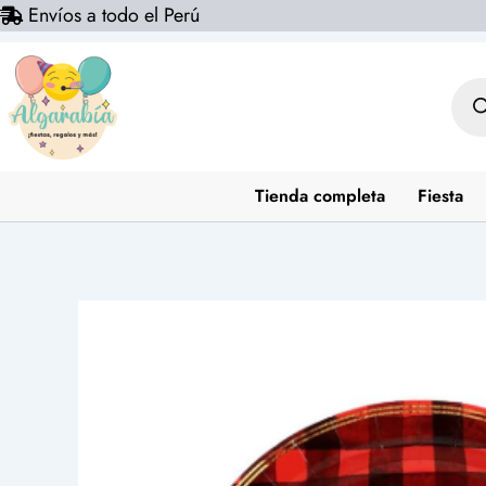
Envíos a todo el Perú
Ir
al
contenido
Bús
de
prod
Tienda completa
Fiesta