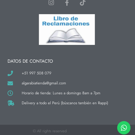
I
F
T
n
a
i
s
c
k
t
e
t
a
b
o
g
o
k
r
o
a
k
m
-
f
DATOS DE CONTACTO
+51 997 508 079
algarabiatienda@gmail.com
Horario de tienda: Lunes a domingo 8am a 7pm
Delivery a todo el Perú (búscanos también en Rappi)
© All rights reserved