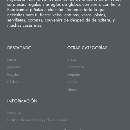
sorpresas, regalos y arreglos de globos con aire o con helio.
Fabricamos piñatas a elección. Tenemos todo lo que
necesitas para tu fiesta: velas, cortinas, vasos, platos,
servilletas, coronas, souvenirs de despedida de soltera, y
muchas cosas más.
DESTACADO
OTRAS CATEGORÍAS
Fiesta
Mesa
Juguetes
Accesorios
Regalos
Deporte
Globos
Bolsas
Libros
INFORMACIÓN
Nosotros
Politicas de reembolso y devoluciones