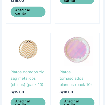
carrito
S/
15.00
Añadir al
carrito
Platos dorados zig
Platos
zag metalicos
tornasolados
(chicos) (pack 10)
blancos (pack 10)
S/
15.00
S/
18.00
Añadir al
Añadir al
carrito
carrito