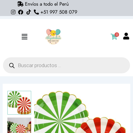
Envíos a todo el Perú
Ir
+51 997 508 079
al
contenido
0
Flyout
Menu
Búsqueda
de
productos
Platos
Candy
Red
(pack
5)
Navidad
(rojo)