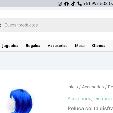
+51 997 508 0
queda
uctos
Juguetes
Regalos
Accesorios
Mesa
Globos
Peluca
Inicio
/
Accesorios
/ Pe
corta
disfraz
Accesorios
,
Disfrace
azul
cantidad
Peluca corta disfr