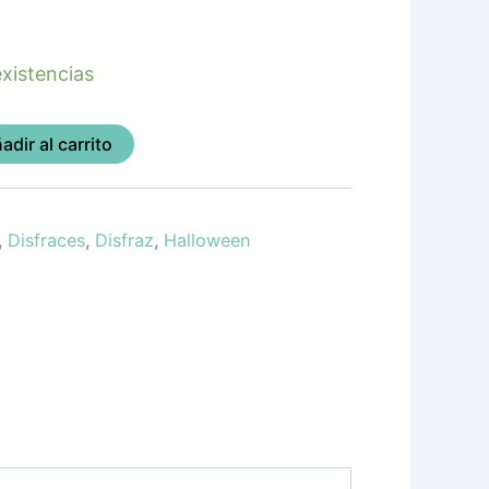
xistencias
adir al carrito
,
Disfraces
,
Disfraz
,
Halloween