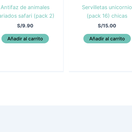
Antifaz de animales
Servilletas unicornio
ariados safari (pack 2)
(pack 16) chicas
S/
9.90
S/
15.00
Añadir al carrito
Añadir al carrito