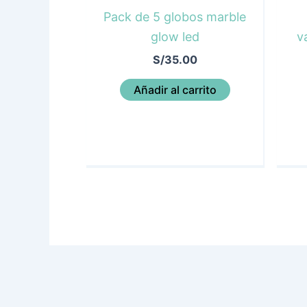
Pack de 5 globos marble
glow led
v
S/
35.00
Añadir al carrito