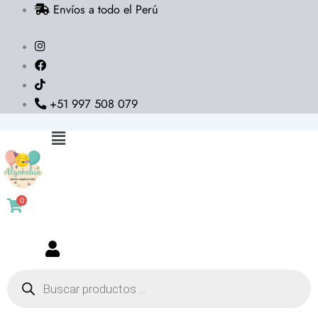
Envíos a todo el Perú
Ir
al
contenido
+51 997 508 079
Flyout
Menu
0
Búsqueda
de
productos