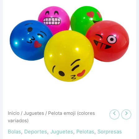
cantidad
Inicio
/
Juguetes
/ Pelota emoji (colores
variados)
Bolas
,
Deportes
,
Juguetes
,
Pelotas
,
Sorpresas