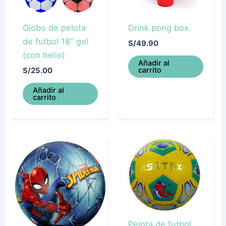
Globo de pelota
Drink pong box
de futbol 18″ gol
S/
49.90
(con helio)
Añadir al
carrito
S/
25.00
Añadir al
carrito
Pelota de futbol