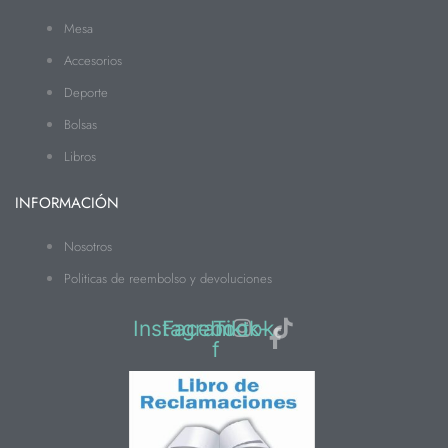
Mesa
Accesorios
Deporte
Bolsas
Libros
INFORMACIÓN
Nosotros
Politicas de reembolso y devoluciones
Instagram
Facebook-
Tiktok
f