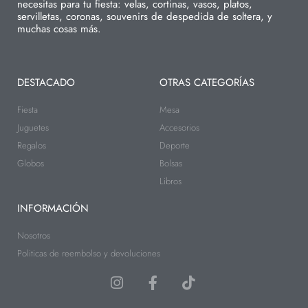
necesitas para tu fiesta: velas, cortinas, vasos, platos,
servilletas, coronas, souvenirs de despedida de soltera, y
muchas cosas más.
DESTACADO
OTRAS CATEGORÍAS
Fiesta
Mesa
Juguetes
Accesorios
Regalos
Deporte
Globos
Bolsas
Libros
INFORMACIÓN
Nosotros
Politicas de reembolso y devoluciones
I
F
T
n
a
i