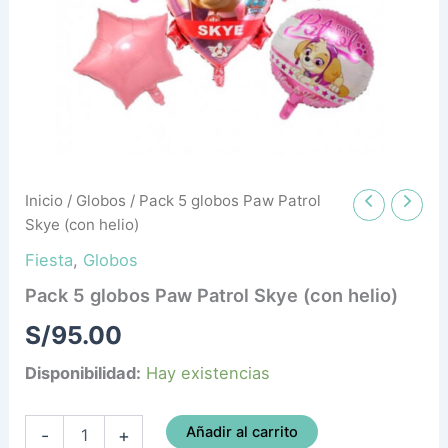
helio)
cantidad
Inicio
/
Globos
/ Pack 5 globos Paw Patrol
Skye (con helio)
Fiesta
,
Globos
Pack 5 globos Paw Patrol Skye (con helio)
S/
95.00
Disponibilidad:
Hay existencias
Añadir al carrito
-
+