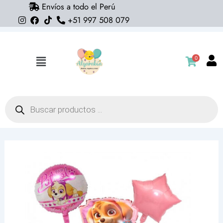
Envíos a todo el Perú
Ir
+51 997 508 079
al
contenido
0
Flyout
Menu
Búsqueda
de
productos
Pack
5
globos
Paw
Patrol
Skye
(con