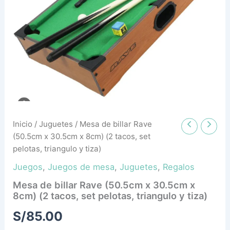
x
8cm)
(2
tacos,
set
pelotas,
triangulo
y
tiza)
cantidad
Inicio
/
Juguetes
/ Mesa de billar Rave
(50.5cm x 30.5cm x 8cm) (2 tacos, set
pelotas, triangulo y tiza)
Juegos
,
Juegos de mesa
,
Juguetes
,
Regalos
Mesa de billar Rave (50.5cm x 30.5cm x
8cm) (2 tacos, set pelotas, triangulo y tiza)
S/
85.00