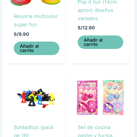
Pop it fun (14cm
aprox) diseños
Resorte multicolor
variados
super fun
S/
12.90
S/
9.90
Añadir al
carrito
Añadir al
carrito
Soldaditos (pack
Set de cocina
de 16)
pastel y fucsia