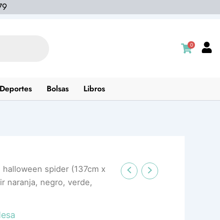
79
0
Deportes
Bolsas
Libros
 halloween spider (137cm x
r naranja, negro, verde,
esa