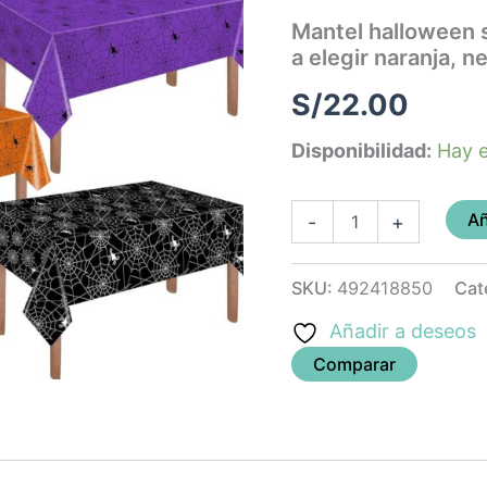
(colores
Mantel halloween 
a
a elegir naranja, 
elegir
naranja,
S/
22.00
negro,
verde,
morado)
Disponibilidad:
Hay e
cantidad
Añ
-
+
SKU:
492418850
Cat
Añadir a deseos
Comparar