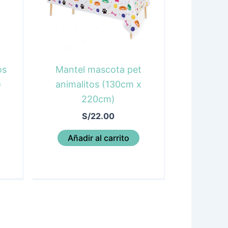
os
Mantel mascota pet
)
animalitos (130cm x
220cm)
S/
22.00
Añadir al carrito