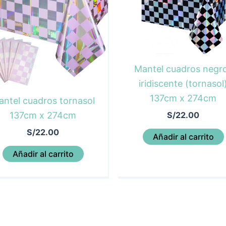
Mantel cuadros negr
iridiscente (tornasol
137cm x 274cm
ntel cuadros tornasol
S/
22.00
137cm x 274cm
S/
22.00
Añadir al carrito
Añadir al carrito