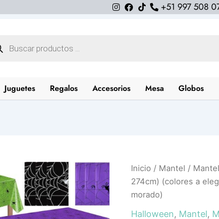
+51 997 508 0
queda
uctos
Juguetes
Regalos
Accesorios
Mesa
Globos
Mantel
Inicio
/
Mantel
/ Mantel
halloween
274cm) (colores a elegi
spider
morado)
(137cm
x
Halloween
,
Mantel
,
M
274cm)