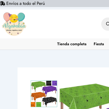
Envíos a todo el Perú
Ir
al
contenido
Bús
de
prod
Tienda completa
Fiesta