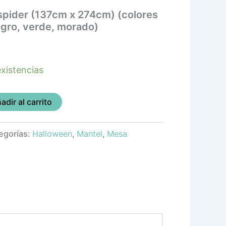
spider (137cm x 274cm) (colores
negro, verde, morado)
xistencias
adir al carrito
egorías:
Halloween
,
Mantel
,
Mesa