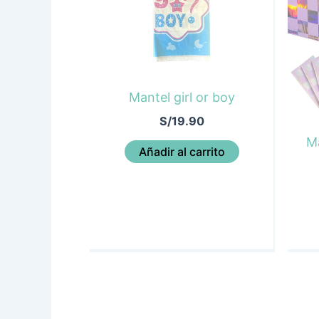
Mantel girl or boy
S/
19.90
Ma
Añadir al carrito