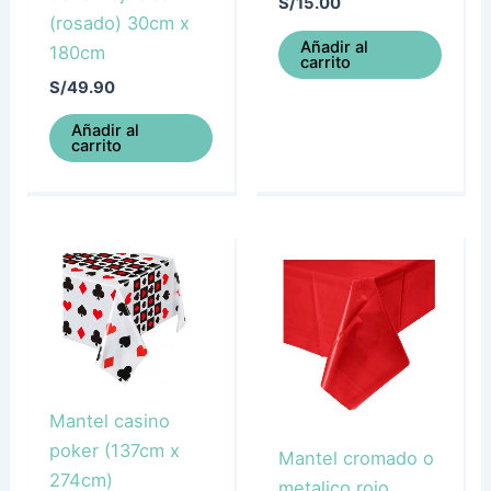
S/
15.00
(rosado) 30cm x
Añadir al
180cm
carrito
S/
49.90
Añadir al
carrito
Mantel casino
poker (137cm x
Mantel cromado o
274cm)
metalico rojo