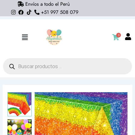
Envíos a todo el Perú
Ir
+51 997 508 079
al
contenido
0
Flyout
Menu
Búsqueda
de
productos
Mantel
arcoiris
(137cm
x
274cm)
cantidad