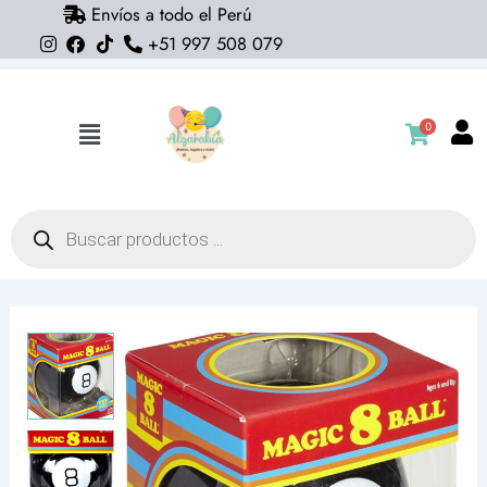
Envíos a todo el Perú
Ir
+51 997 508 079
al
contenido
0
Flyout
Menu
Búsqueda
de
productos
Magic
8
Ball
(preguntas
y
respuestas)
Mattel