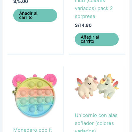
mud (colores
S/
5.00
variados) pack 2
Añadir al
sorpresa
carrito
S/
14.90
Añadir al
carrito
Unicornio con alas
soñador (colores
Monedero pop it
variados)