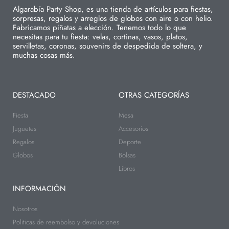
Algarabía Party Shop, es una tienda de artículos para fiestas,
sorpresas, regalos y arreglos de globos con aire o con helio.
Fabricamos piñatas a elección. Tenemos todo lo que
necesitas para tu fiesta: velas, cortinas, vasos, platos,
servilletas, coronas, souvenirs de despedida de soltera, y
muchas cosas más.
DESTACADO
OTRAS CATEGORÍAS
Fiesta
Mesa
Juguetes
Accesorios
Regalos
Deporte
Globos
Bolsas
Libros
INFORMACIÓN
Nosotros
Politicas de reembolso y devoluciones