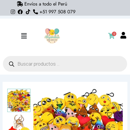
Envíos a todo el Perú
Ir
+51 997 508 079
al
contenido
0
Flyout
Menu
Búsqueda
de
productos
Llavero
emoji
peluche
(diseños
variados)
sorpresas
cantidad