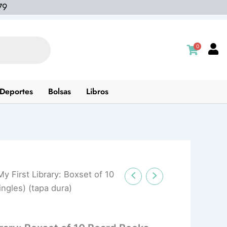
79
0
Deportes
Bolsas
Libros
My First Library: Boxset of 10
ingles) (tapa dura)