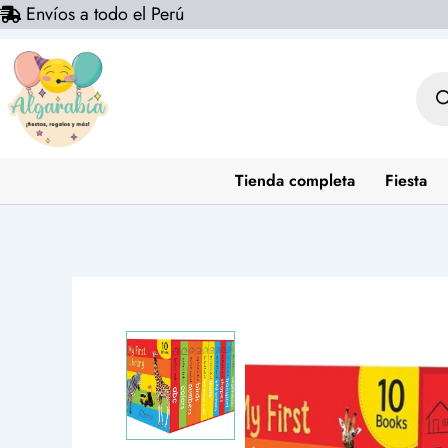
Envíos a todo el Perú
Ir
al
contenido
Bús
de
prod
Tienda completa
Fiesta