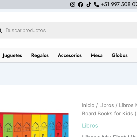
+51 997 508 0
queda
uctos
Juguetes
Regalos
Accesorios
Mesa
Globos
Libros
Inicio
/
Libros
/ Libros 
My
Board Books for Kids (
First
Library:
Libros
Boxset
of