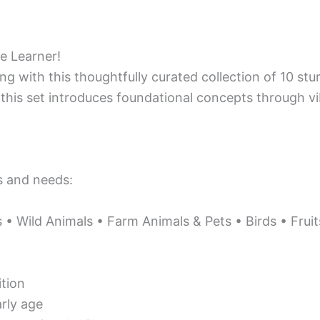
le Learner!
ng with this thoughtfully curated collection of 10 st
 this set introduces foundational concepts through v
es and needs:
 Wild Animals • Farm Animals & Pets • Birds • Fruit
ition
rly age