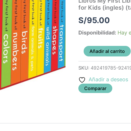
Libros My First Li
10
for Kids (ingles) (
Board
Books
S/
95.00
for
Kids
Disponibilidad:
Hay e
(ingles)
(tapa
dura)
cantidad
Añadir al carrito
SKU:
492419785-9241
Añadir a deseos
Comparar