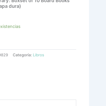
brary: Boxset of 10 Board Books
tapa dura)
xistencias
9829
Categoría:
Libros