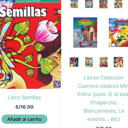
Libros Coleccion
Cuentos clasicos Min
Edina (pack 3) al aza
Libro Semillas
(Pulgarcito,
S/
16.00
Blancanieves, La
sirenita… etc)
Añadir al carrito