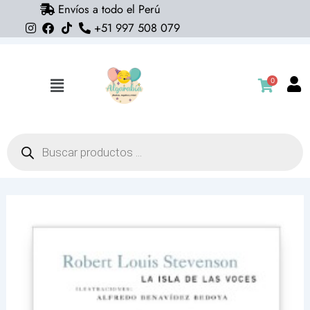
Envíos a todo el Perú
Ir
+51 997 508 079
al
contenido
0
Flyout
Menu
Búsqueda
de
productos
Libro
La
isla
de
las
voces
-