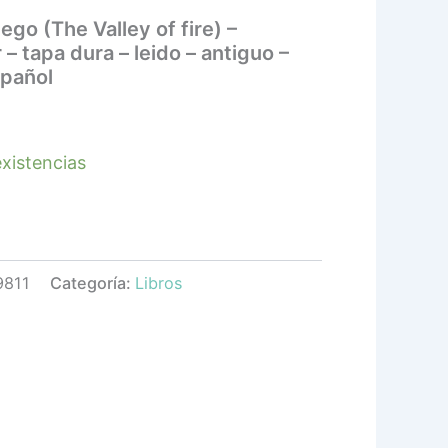
uego (The Valley of fire) –
– tapa dura – leido – antiguo –
spañol
xistencias
9811
Categoría:
Libros