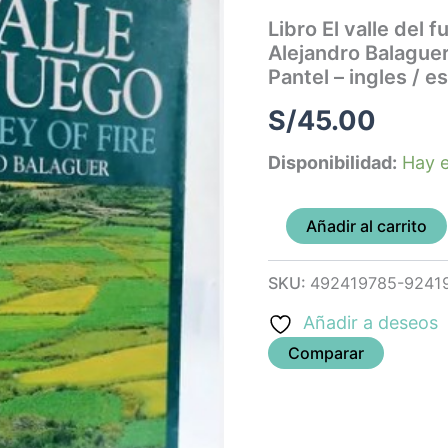
Valley
Libro El valle del f
of
Alejandro Balaguer 
fire)
-
Pantel – ingles / e
Alejandro
Balaguer
S/
45.00
-
tapa
Disponibilidad:
Hay e
dura
-
leido
Añadir al carrito
-
antiguo
-
SKU:
492419785-9241
Pantel
-
Añadir a deseos
ingles
/
Comparar
español
cantidad