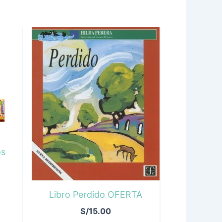
os
Libro Perdido OFERTA
S/
15.00