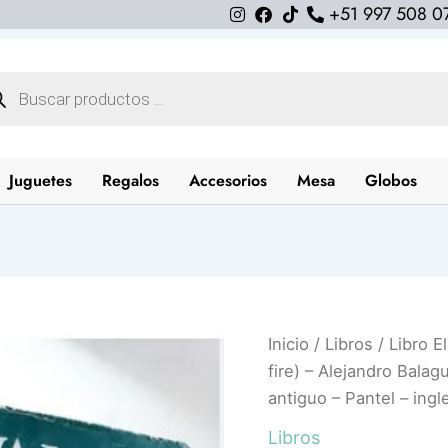
+51 997 508 0
queda
uctos
Juguetes
Regalos
Accesorios
Mesa
Globos
Libro
Inicio
/
Libros
/ Libro E
El
fire) – Alejandro Balagu
valle
antiguo – Pantel – ingl
del
fuego
Libros
(The