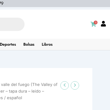
79
0
Deportes
Bolsas
Libros
l valle del fuego (The Valley of
er – tapa dura – leido –
es / español