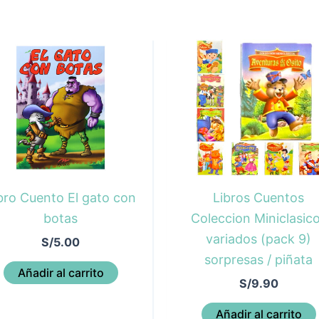
bro Cuento El gato con
Libros Cuentos
botas
Coleccion Miniclasic
variados (pack 9)
S/
5.00
sorpresas / piñata
Añadir al carrito
S/
9.90
Añadir al carrito