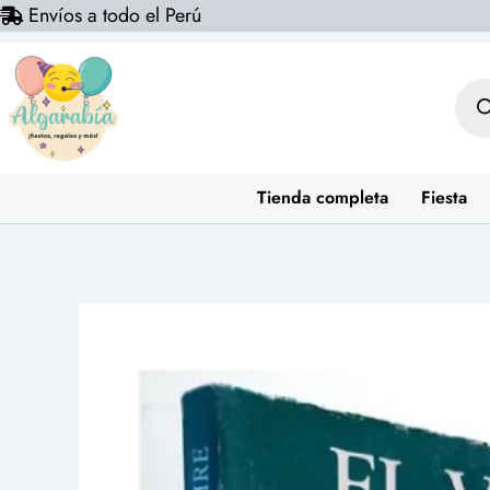
Envíos a todo el Perú
Ir
al
contenido
Bús
de
prod
Tienda completa
Fiesta