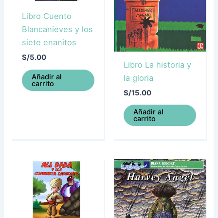
Libro Cuento
Blancanieves y los
siete enanitos
S/
5.00
Libro La historia y
Añadir al
la gloria
carrito
S/
15.00
Añadir al
carrito