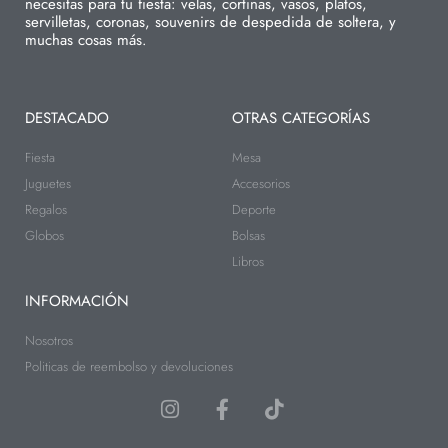
necesitas para tu fiesta: velas, cortinas, vasos, platos,
servilletas, coronas, souvenirs de despedida de soltera, y
muchas cosas más.
DESTACADO
OTRAS CATEGORÍAS
Fiesta
Mesa
Juguetes
Accesorios
Regalos
Deporte
Globos
Bolsas
Libros
INFORMACIÓN
Nosotros
Politicas de reembolso y devoluciones
I
F
T
n
a
i