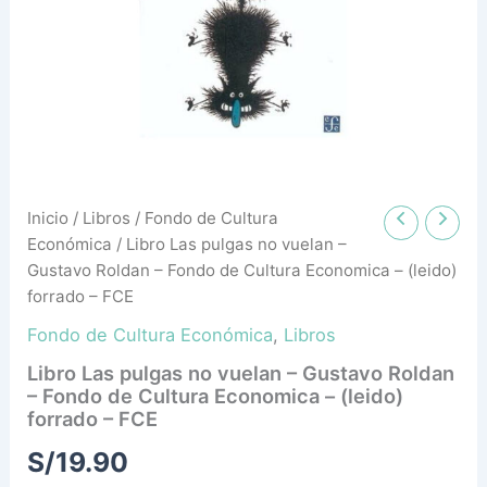
Roldan
-
Fondo
de
Cultura
Economica
-
(leido)
forrado
-
Inicio
/
Libros
/
Fondo de Cultura
FCE
Económica
/ Libro Las pulgas no vuelan –
cantidad
Gustavo Roldan – Fondo de Cultura Economica – (leido)
forrado – FCE
Fondo de Cultura Económica
,
Libros
Libro Las pulgas no vuelan – Gustavo Roldan
– Fondo de Cultura Economica – (leido)
forrado – FCE
S/
19.90