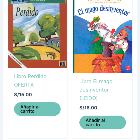
Libro Perdido
Libro El mago
OFERTA
desinventor
S/
15.00
(LEIDO)
Añadir al
S/
18.00
carrito
Añadir al
carrito