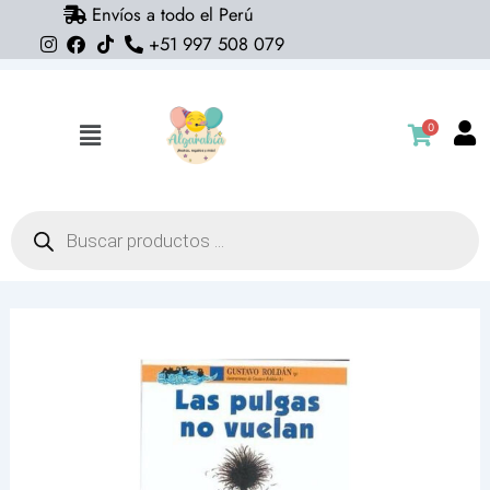
Envíos a todo el Perú
Ir
+51 997 508 079
al
contenido
0
Flyout
Menu
Búsqueda
de
productos
Libro
Las
pulgas
no
vuelan
-
Gustavo