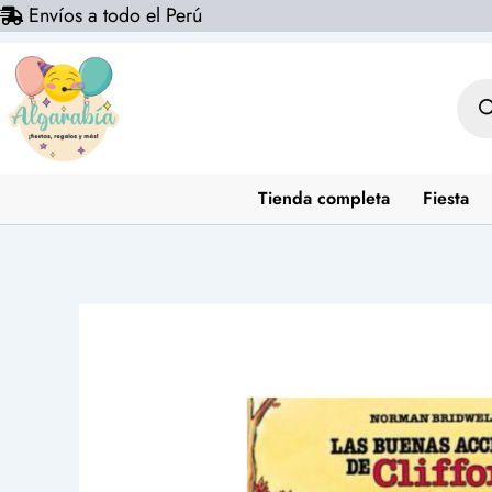
Envíos a todo el Perú
Ir
al
contenido
Bús
de
prod
Tienda completa
Fiesta