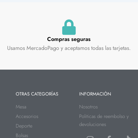
Compras seguras
Usamos MercadoPago y aceptamos todas las tarjetas.
OTRAS CATEGORÍAS
INFORMACIÓN
Mesa
Nosotros
Accesorios
Politicas de reembolso y
devoluciones
Deporte
Bolsas