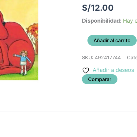
cantidad
S/
12.00
Disponibilidad:
Hay e
Añadir al carrito
SKU:
492417744
Cat
Añadir a deseos
Comparar