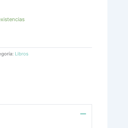
xistencias
egoría:
Libros