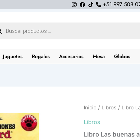
+51 997 508 0
queda
uctos
Juguetes
Regalos
Accesorios
Mesa
Globos
Libro
Inicio
/
Libros
/ Libro L
Las
buenas
Libros
acciones
de
Libro Las buenas a
Clifford