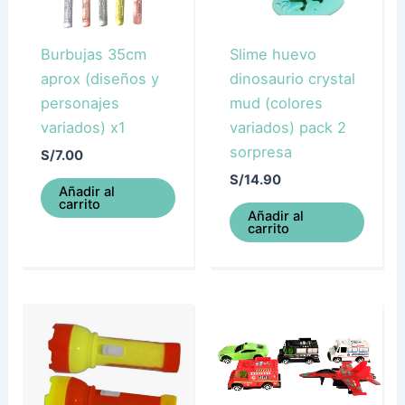
Burbujas 35cm
Slime huevo
aprox (diseños y
dinosaurio crystal
personajes
mud (colores
variados) x1
variados) pack 2
sorpresa
S/
7.00
S/
14.90
Añadir al
carrito
Añadir al
carrito