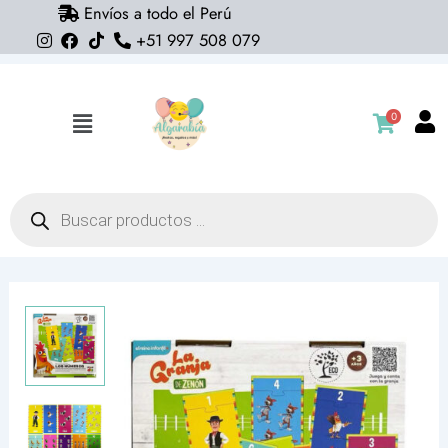
Envíos a todo el Perú
Ir
+51 997 508 079
al
contenido
0
Flyout
Menu
Búsqueda
de
productos
Juego
didactico
La
granja
de
Zenon
(números