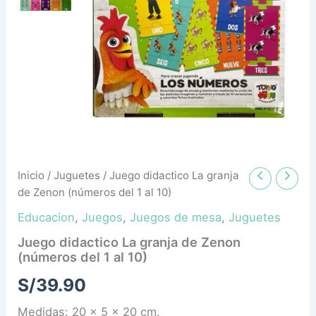
del
1
al
10)
cantidad
Inicio
/
Juguetes
/ Juego didactico La granja
de Zenon (números del 1 al 10)
Educacion
,
Juegos
,
Juegos de mesa
,
Juguetes
Juego didactico La granja de Zenon
(números del 1 al 10)
S/
39.90
Medidas: 20 x 5 x 20 cm.