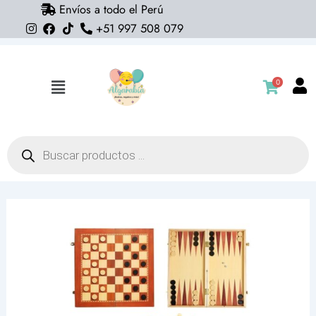
Envíos a todo el Perú
Ir
+51 997 508 079
al
contenido
0
Flyout
Menu
Búsqueda
de
productos
Juego
3
en
1
(ajedrez,
damas
y