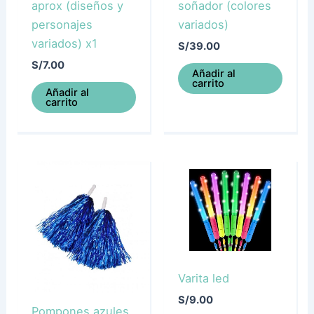
aprox (diseños y
soñador (colores
personajes
variados)
variados) x1
S/
39.00
S/
7.00
Añadir al
carrito
Añadir al
carrito
Varita led
S/
9.00
Pompones azules