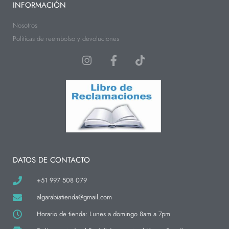
INFORMACIÓN
Nosotros
Politicas de reembolso y devoluciones
I
F
T
n
a
i
s
c
k
t
e
t
a
b
o
g
o
k
r
o
a
k
m
-
f
DATOS DE CONTACTO
+51 997 508 079
algarabiatienda@gmail.com
Horario de tienda: Lunes a domingo 8am a 7pm