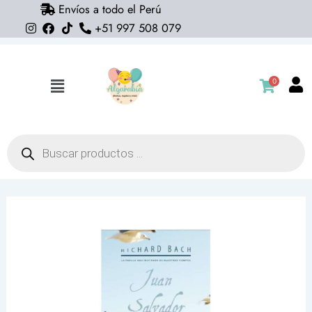
Envíos a todo el Perú
Ir
+51 997 508 079
al
contenido
0
Flyout
Menu
Búsqueda
de
productos
Libro
Juan
Salvador
Gaviota
-
Richard
Bach