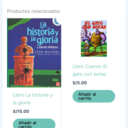
Productos relacionados
Libro Cuento El
gato con botas
S/
5.00
Añadir al
Libro La historia y
carrito
la gloria
S/
15.00
Añadir al
carrito