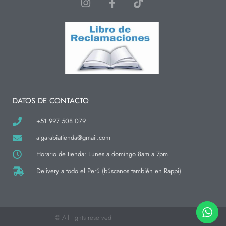
I
F
T
n
a
i
s
c
k
t
e
t
a
b
o
g
o
k
r
o
a
k
m
-
f
DATOS DE CONTACTO
+51 997 508 079
algarabiatienda@gmail.com
Horario de tienda: Lunes a domingo 8am a 7pm
Delivery a todo el Perú (búscanos también en Rappi)
© All rights reserved