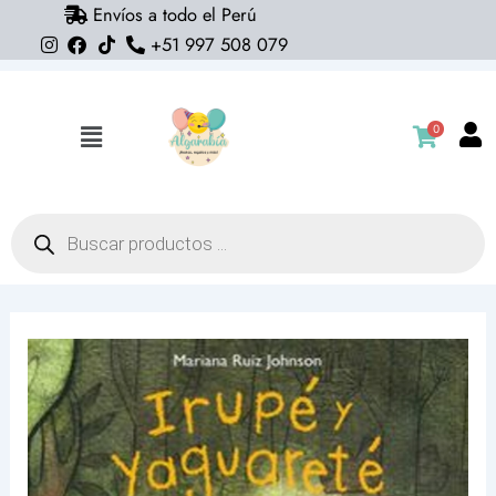
Envíos a todo el Perú
Ir
+51 997 508 079
al
contenido
0
Flyout
Menu
Búsqueda
de
productos
Libro
Irupe
y
Yaguarete
cantidad