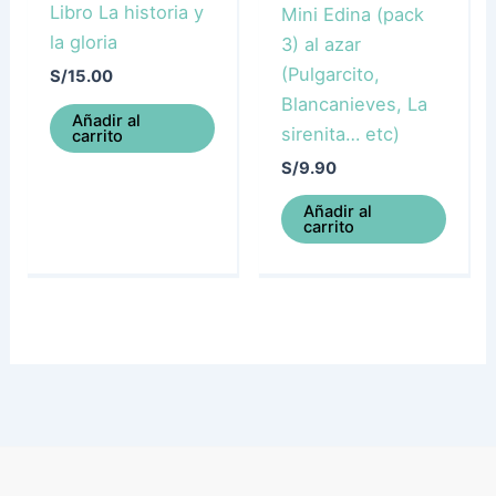
Libro La historia y
Mini Edina (pack
la gloria
3) al azar
(Pulgarcito,
S/
15.00
Blancanieves, La
Añadir al
sirenita… etc)
carrito
S/
9.90
Añadir al
carrito