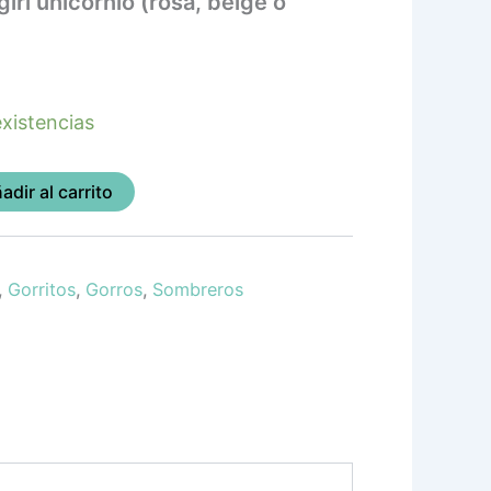
irl unicornio (rosa, beige o
xistencias
adir al carrito
,
Gorritos
,
Gorros
,
Sombreros