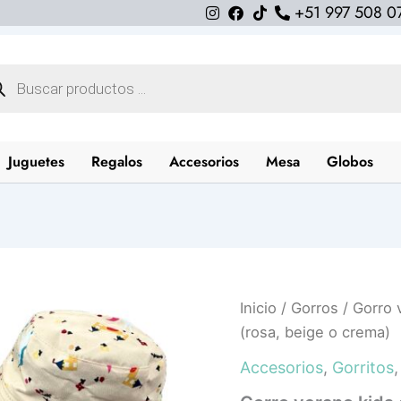
+51 997 508 0
queda
uctos
Juguetes
Regalos
Accesorios
Mesa
Globos
Gorro
Inicio
/
Gorros
/ Gorro v
verano
(rosa, beige o crema)
kids
girl
Accesorios
,
Gorritos
unicornio
(rosa,