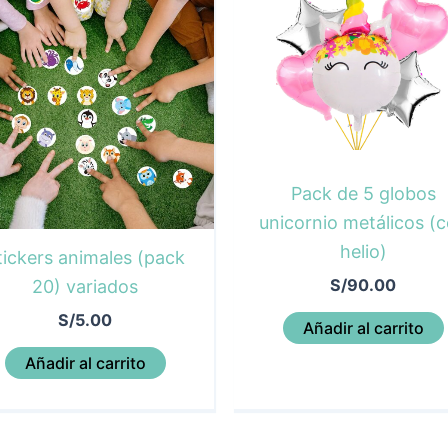
Pack de 5 globos
unicornio metálicos (
helio)
tickers animales (pack
S/
90.00
20) variados
S/
5.00
Añadir al carrito
Añadir al carrito