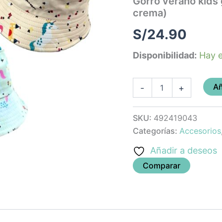
Gorro verano kids g
beige
crema)
o
crema)
S/
24.90
cantidad
Disponibilidad:
Hay e
Añ
-
+
SKU:
492419043
Categorías:
Accesorios
Añadir a deseos
Comparar