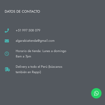
DATOS DE CONTACTO
+51 997 508 079
algarabiatienda@gmail.com
Horario de tienda: Lunes a domingo
8am a 7pm
Delivery a todo el Perú (búscanos
también en Rappi)