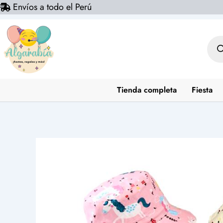
Envíos a todo el Perú
Ir
al
contenido
Bús
de
prod
Tienda completa
Fiesta