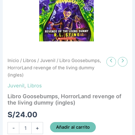
dummy
(ingles)
cantidad
Inicio
/
Libros
/
Juvenil
/ Libro Goosebumps,
HorrorLand revenge of the living dummy
(ingles)
Juvenil
,
Libros
Libro Goosebumps, HorrorLand revenge of
the living dummy (ingles)
S/
24.00
Añadir al carrito
-
+