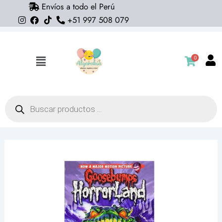
Envíos a todo el Perú
Ir
+51 997 508 079
al
contenido
0
Flyout
Menu
Búsqueda
de
productos
Libro
Goosebumps,
HorrorLand
revenge
of
the
living