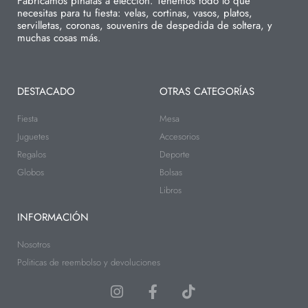
Fabricamos piñatas a elección. Tenemos todo lo que
necesitas para tu fiesta: velas, cortinas, vasos, platos,
servilletas, coronas, souvenirs de despedida de soltera, y
muchas cosas más.
DESTACADO
OTRAS CATEGORÍAS
Fiesta
Mesa
Juguetes
Accesorios
Regalos
Deporte
Globos
Bolsas
Libros
INFORMACIÓN
Nosotros
Politicas de reembolso y devoluciones
I
F
T
n
a
i