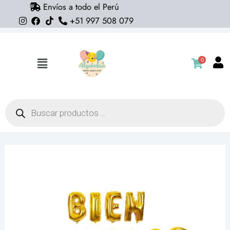
Envíos a todo el Perú
Ir
+51 997 508 079
al
contenido
0
Flyout
Menu
Búsqueda
de
productos
Blister
Globos
letras:
Bienvenidos
(dorado)
cantidad