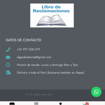
s
c
k
t
e
t
a
b
o
g
o
k
r
o
a
k
m
-
f
DATOS DE CONTACTO
+51 997 508 079
algarabiatienda@gmail.com
Horario de tienda: Lunes a domingo 8am a 7pm
Delivery a todo el Perú (búscanos también en Rappi)
© All rights reserved
0