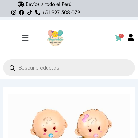
Envíos a todo el Perú
Ir
+51 997 508 079
al
contenido
0
Flyout
Menu
Búsqueda
de
productos
Globo
baby
shower
10"
cantidad