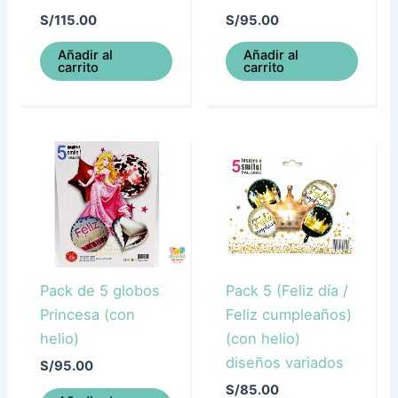
S/
115.00
S/
95.00
Añadir al
Añadir al
carrito
carrito
Pack de 5 globos
Pack 5 (Feliz día /
Princesa (con
Feliz cumpleaños)
helio)
(con helio)
diseños variados
S/
95.00
S/
85.00