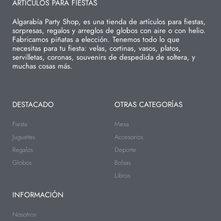
ARTÍCULOS PARA FIESTAS
Algarabía Party Shop, es una tienda de artículos para fiestas,
sorpresas, regalos y arreglos de globos con aire o con helio.
Fabricamos piñatas a elección. Tenemos todo lo que
necesitas para tu fiesta: velas, cortinas, vasos, platos,
servilletas, coronas, souvenirs de despedida de soltera, y
muchas cosas más.
DESTACADO
OTRAS CATEGORÍAS
Fiesta
Mesa
Juguetes
Accesorios
Regalos
Deporte
Globos
Bolsas
Libros
INFORMACIÓN
Nosotros