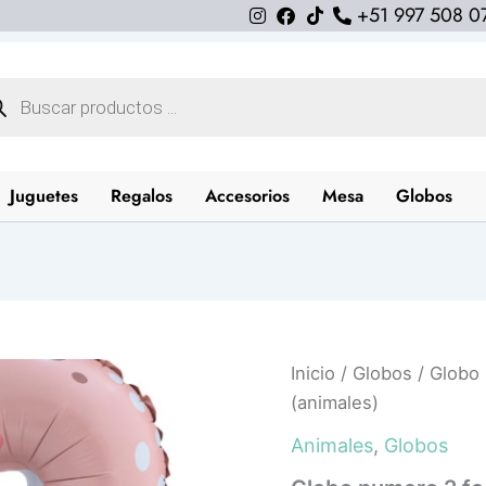
+51 997 508 0
queda
uctos
Juguetes
Regalos
Accesorios
Mesa
Globos
Globo
Inicio
/
Globos
/ Globo
numero
(animales)
2
foca
Animales
,
Globos
(31cm
x