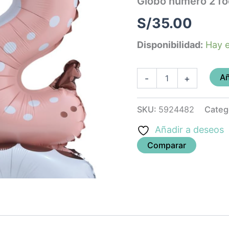
Globo numero 2 fo
61cm)
(animales)
S/
35.00
cantidad
Disponibilidad:
Hay e
Añ
-
+
SKU:
5924482
Categ
Añadir a deseos
Comparar