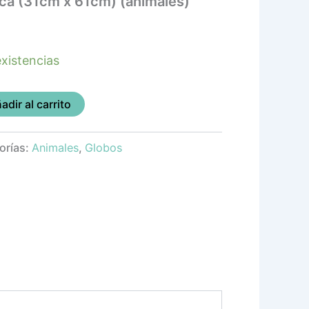
ca (31cm x 61cm) (animales)
xistencias
adir al carrito
orías:
Animales
,
Globos