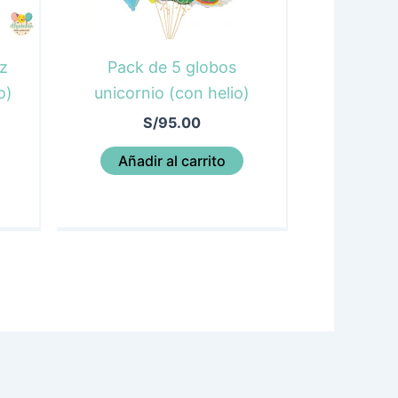
z
Pack de 5 globos
o)
unicornio (con helio)
S/
95.00
Añadir al carrito