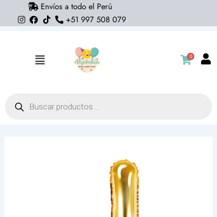
Envíos a todo el Perú
Ir
+51 997 508 079
al
contenido
0
Flyout
Menu
Búsqueda
de
productos
Globo
letra
J
dorado
18"
cantidad