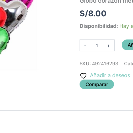
Globo corazon meta
cantidad
S/
8.00
Disponibilidad:
Hay e
Añ
-
+
SKU:
492416293
Cat
Añadir a deseos
Comparar