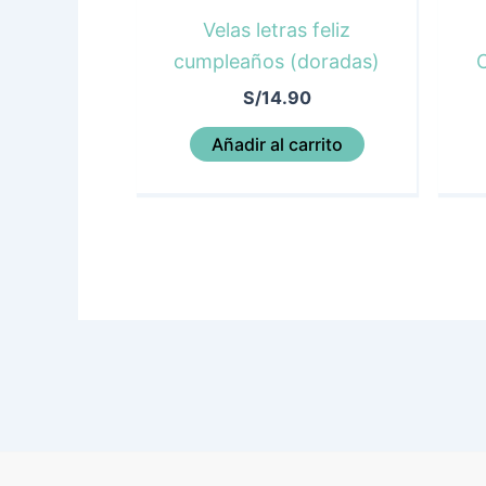
Velas letras feliz
cumpleaños (doradas)
C
S/
14.90
Añadir al carrito