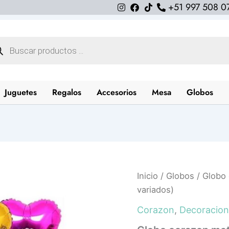
+51 997 508 0
queda
uctos
Juguetes
Regalos
Accesorios
Mesa
Globos
Globo
Inicio
/
Globos
/ Globo 
corazon
variados)
metalico
10"
Corazon
,
Decoracion
(colores
variados)