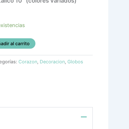
lico 10″ (colores variados)
xistencias
adir al carrito
egorías:
Corazon
,
Decoracion
,
Globos