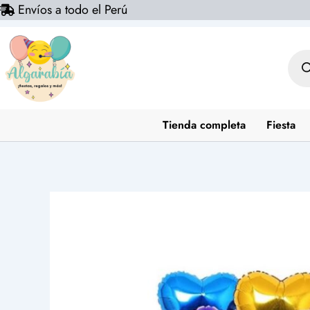
Envíos a todo el Perú
Ir
al
contenido
Bús
de
prod
Tienda completa
Fiesta