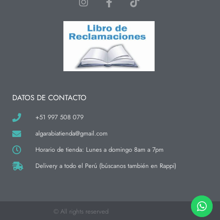
I
F
T
n
a
i
s
c
k
t
e
t
a
b
o
g
o
k
r
o
a
k
m
-
f
DATOS DE CONTACTO
+51 997 508 079
algarabiatienda@gmail.com
Horario de tienda: Lunes a domingo 8am a 7pm
Delivery a todo el Perú (búscanos también en Rappi)
© All rights reserved