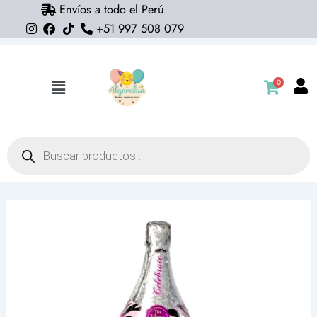
Envíos a todo el Perú
Ir
+51 997 508 079
al
contenido
0
Flyout
Menu
Búsqueda
de
productos
Globo
champagne
celebrate
(con
helio)
90cm
x