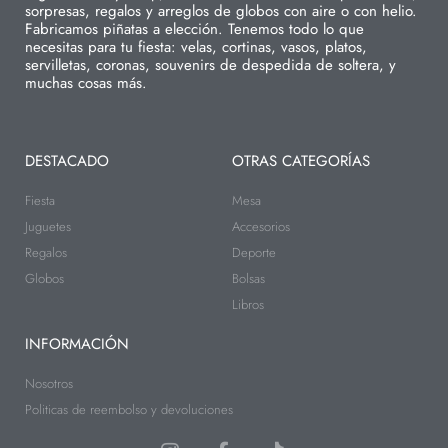
sorpresas, regalos y arreglos de globos con aire o con helio.
Fabricamos piñatas a elección. Tenemos todo lo que
necesitas para tu fiesta: velas, cortinas, vasos, platos,
servilletas, coronas, souvenirs de despedida de soltera, y
muchas cosas más.
DESTACADO
OTRAS CATEGORÍAS
Fiesta
Mesa
Juguetes
Accesorios
Regalos
Deporte
Globos
Bolsas
Libros
INFORMACIÓN
Nosotros
Politicas de reembolso y devoluciones