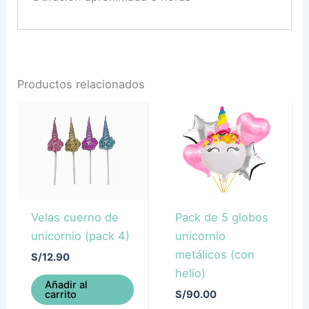
Productos relacionados
Velas cuerno de
Pack de 5 globos
unicornio (pack 4)
unicornio
metálicos (con
S/
12.90
helio)
Añadir al
carrito
S/
90.00