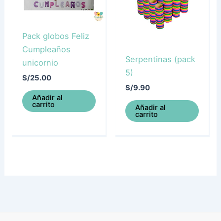
Pack globos Feliz
Cumpleaños
Serpentinas (pack
unicornio
5)
S/
25.00
S/
9.90
Añadir al
carrito
Añadir al
carrito