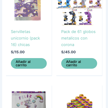
Servilletas
Pack de 61 globos
unicornio (pack
metalicos con
16) chicas
corona
S/
15.00
S/
45.00
Añadir al
Añadir al
carrito
carrito