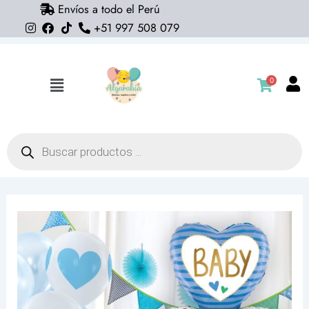
Envíos a todo el Perú
Ir
+51 997 508 079
al
contenido
0
Flyout
Menu
Búsqueda
de
productos
Globo
Baby
Boy
stand
(helio)
baby
shower