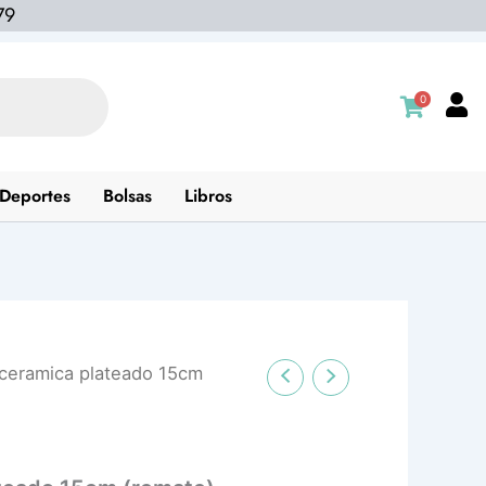
79
0
Deportes
Bolsas
Libros
ceramica plateado 15cm