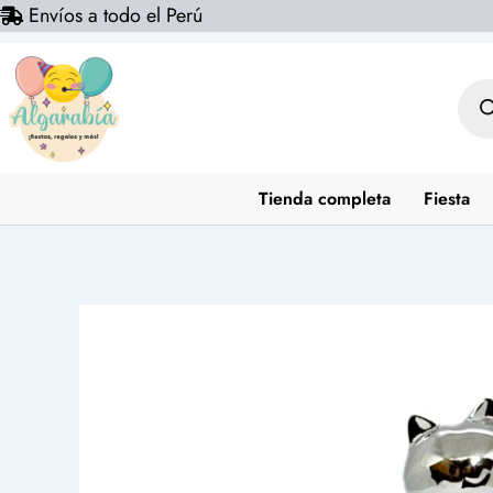
Envíos a todo el Perú
Ir
al
contenido
Bús
de
prod
Tienda completa
Fiesta