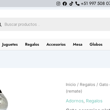
+51 997 508 0
queda
uctos
Juguetes
Regalos
Accesorios
Mesa
Globos
Gato
Inicio
/
Regalos
/ Gato 
ceramica
(remate)
plateado
15cm
Adornos
,
Regalos
(remate)
cantidad