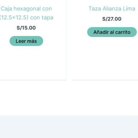
Caja hexagonal con
Taza Alianza Lima
(12.5×12.5) con tapa
S/
27.00
S/
15.00
Añadir al carrito
Leer más