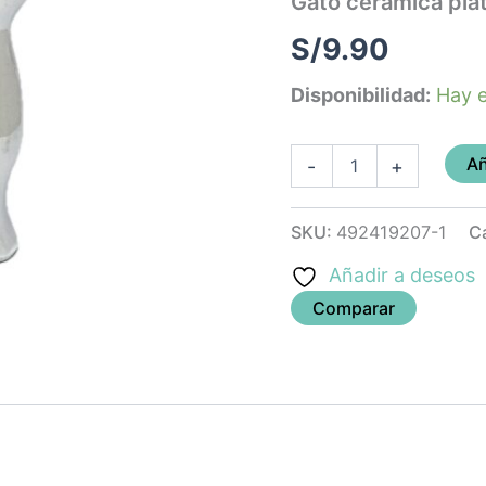
Gato ceramica pla
S/
9.90
Disponibilidad:
Hay e
Añ
-
+
SKU:
492419207-1
C
Añadir a deseos
Comparar