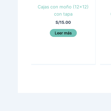
Cajas con moño (12×12)
con tapa
S/
15.00
Leer más